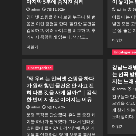
마지막 5분에 숨겨진 심리
이 놓치는
7월 13, 2026
6월
admin
admin
인터넷 쇼핑을 하다 보면 누구나 한 번
어릴 때는 이
쯤은 이런 경험을 한다. 필요한 물건을
벌면 모든 고
검색하고, 여러 사이트를 비교하고, 후
은 집. 좋은 차
기까지 꼼꼼하게 읽는다. 색상도...
“돈
더 읽기
을
계
더 읽기
많
산
Uncategorize
이
은
버
다
강남노래방
Uncategorized
는
했
는 선곡 
것
는
“왜 우리는 인터넷 쇼핑을 하다
보
지는 노래 
데
가 원래 찾던 물건은 안 사고 전
다
왜
6월
admin
더
혀 다른 것을 사게 될까?”｜검색
장
친구들과 만
어
바
한 번이 지출로 이어지는 이유
모임을 갖고,
려
구
6월 19, 2026
admin
운
니
게 찾게 되는
분명 목적은 단순했다. 휴대폰 충전 케
것”｜
에
노래방이다. 
생
이블 하나가 필요했다. 그래서 인터넷
서
강
각
더 읽기
결
쇼핑몰에 들어갔다. 검색창에 충전 케
남
보
제
이블을 입력한다. 몇 개 상품을 둘러본