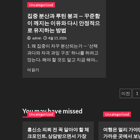
는
지
기
읽
실
Uncategorized
고
마
는
어
행
전
트
집중 분산과 루틴 붕괴 — 꾸준함
노
보
지
혀
에
래
이 깨지는 이유와 다시 안정적으
기
연
다
가
선
—
로 유지하는 방법
른
면
택
준
것
원
4월 15, 2026
admin
팁
비
을
래
에
1. 왜 집중이 자꾸 분산되는가 — ‘선택
만
사
사
대
과다와 자극 과잉 구조’ 하나를 하려고
반
게
려
해
복
될
앉는다. 해야 할 것도 알고 지금 해야...
던
더
하
까?”｜
것
집
읽
더 읽기
는
검
보
중
어
이
색
다
분
보
유
한
훨
산
기
와
번
씬
글
과
이전
1
바
이
많
루
로
지
페
이
틴
움
출
사
You may have missed
붕
이
직
로
게
Uncategorized
Uncategorized
괴
이
이
될
지
—
는
어
까?”｜
꾸
흥신소 의뢰 전 꼭 알아야 할 체
여행은 멀리 가야
방
지
분
매
준
크포인트, 상담받으면서 가장
가까운 곳에서 보
법
는
명