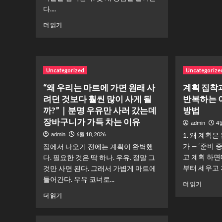
노
다
를
다....
래
많
망
방
은
설
“왜
더 읽기
에
사
일
우
서
람
까?
리
분
들
사
는
위
이
람
인
기
놓
들
Uncategorized
터
Uncategorize
를
치
의
넷
“왜 우리는 마트에 가면 원래 사
계획 집착과
살
는
마
쇼
리
현
려던 것보다 훨씬 많이 사게 될
반복하는 
지
핑
는
실
막
을
까?”｜분명 우유만 사러 갔는데
방법
선
적
5
하
장바구니가 가득 차는 이유
4월
admin
곡
인
분
다
방
이
6월 18, 2026
1. 왜 계획
admin
에
가
법
야
숨
가 — ‘준비
집에서 나오기 전에는 계획이 완벽했
원
｜
기
겨
래
고 계획 하면
다. 필요한 것은 딱 하나. 우유. 정말 그
모
에
진
찾
부터 세우고 자
것만 사면 된다. 그래서 가볍게 마트에
임
대
심
던
들어간다. 우유 코너로...
이
해
리
계
물
더 읽기
더
더
에
획
건
“왜
더 읽기
즐
읽
대
집
은
우
거
어
해
착
안
리
워
보
더
과
사