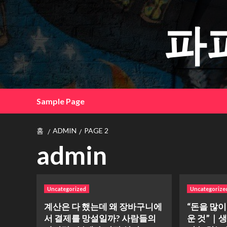
콘
텐
파
츠
로
건
너
뛰
기
Sample Page
홈
ADMIN
PAGE 2
admin
Uncategorized
Uncategorize
계산은 다 했는데 왜 장바구니에
“돈을 많이
서 결제를 망설일까? 사람들의
운 것”｜