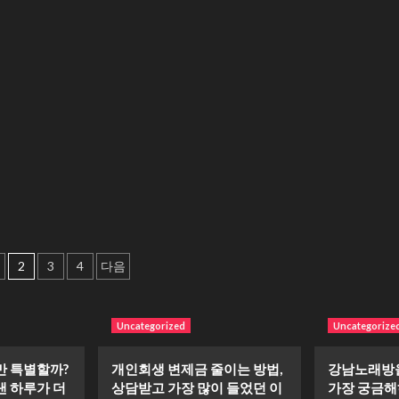
복
선
되
순
는
위
현
붕
실
괴
적
—
인
바
고
쁘
민
지
에
만
대
중
해
요
더
한
읽
걸
어
놓
보
2
3
4
다음
치
기
는
이
유
Uncategorized
Uncategorize
와
핵
심
만 특별할까?
개인회생 변제금 줄이는 방법,
강남노래방을
에
낸 하루가 더
상담받고 가장 많이 들었던 이
가장 궁금해