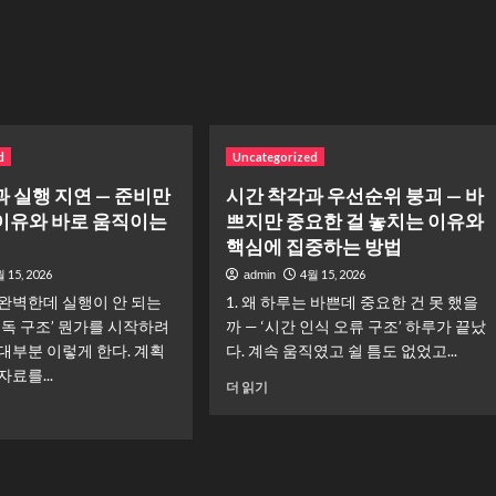
리
들
는
수
옷
록
장
인
은
간
가
관
득
계
한
가
d
Uncategorized
데
달
 실행 지연 — 준비만
시간 착각과 우선순위 붕괴 — 바
입
라
을
이유와 바로 움직이는
쁘지만 중요한 걸 놓치는 이유와
지
옷
는
핵심에 집중하는 방법
은
이
 15, 2026
4월 15, 2026
admin
없
유
다
은 완벽한데 실행이 안 되는
1. 왜 하루는 바쁜데 중요한 건 못 했을
에
고
 중독 구조’ 뭔가를 시작하려
까 — ‘시간 인식 오류 구조’ 하루가 끝났
대
느
해
대부분 이렇게 한다. 계획
다. 계속 움직였고 쉴 틈도 없었고...
낄
더
료를...
까?”｜
시
더 읽기
읽
매
간
어
일
착
보
아
각
기
침
과
반
우