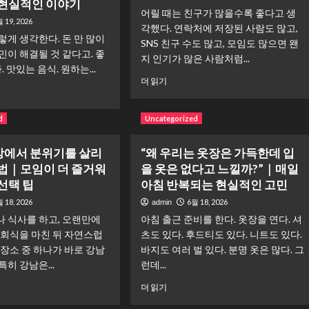
 현실적인 이야기
어릴 때는 친구가 많을수록 좋다고 생
 19, 2026
각했다. 연락처에 저장된 사람도 많고,
렇게 생각한다. 돈 만 많이
SNS 친구 수도 많고, 모임도 많으면 왠
민이 해결될 것 같다고. 좋
지 인기가 많은 사람처럼...
. 맛있는 음식. 원하는...
“친
더 읽기
구
는
많
d
Uncategorized
은
데
에서 분위기를 살리
“왜 우리는 옷장은 가득한데 입
진
방법｜모임이 더 즐거워
을 옷은 없다고 느낄까?”｜매일
짜
선택 팁
아침 반복되는 현실적인 고민
내
편
 18, 2026
6월 18, 2026
admin
은
나 식사를 하고, 오랜만에
아침 출근 준비를 한다. 옷장을 연다. 셔
몇
 회식을 마친 뒤 자연스럽
츠도 있다. 후드티도 있다. 니트도 있다.
명
 장소 중 하나가 바로 강남
바지도 여러 벌 있다. 분명 옷은 많다. 그
일
까?”｜
특히 강남은...
런데...
나
“왜
더 읽기
이
우
가