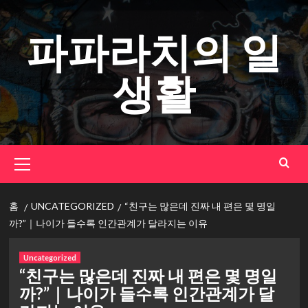
콘
텐
파파라치의 일
츠
로
생활
건
너
뛰
기
기
본
메
뉴
홈
UNCATEGORIZED
“친구는 많은데 진짜 내 편은 몇 명일
까?”｜나이가 들수록 인간관계가 달라지는 이유
Uncategorized
“친구는 많은데 진짜 내 편은 몇 명일
까?”｜나이가 들수록 인간관계가 달