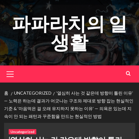
콘
텐
파파라치의 일
츠
로
생활
건
너
뛰
기
기
본
메
뉴
홈
UNCATEGORIZED
‘열심히 사는 것 같은데 방향이 틀린 이유’
— 노력은 하는데 결과가 어긋나는 구조와 제대로 방향 잡는 현실적인
기준 & ‘마음먹은 걸 오래 유지하지 못하는 이유’ — 의욕은 있는데 지
속이 안 되는 패턴과 꾸준함을 만드는 현실적인 방법
Uncategorized