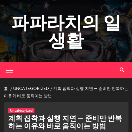
콘
텐
파파라치의 일
츠
로
생활
건
너
뛰
기
기
본
메
뉴
홈
UNCATEGORIZED
계획 집착과 실행 지연 — 준비만 반복하는
이유와 바로 움직이는 방법
Uncategorized
계획 집착과 실행 지연 — 준비만 반복
하는 이유와 바로 움직이는 방법